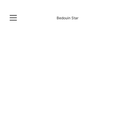
Bedouin Star
12/1/2024
6 min read